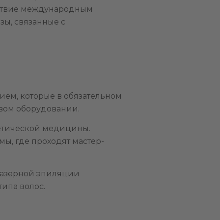
тствие международным
ы, связанные с
ием, которые в обязательном
овом оборудовании.
етической медицины.
, где проходят мастер-
лазерной эпиляции
ипа волос.