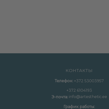
КОНТАКТЫ
Телефон:
+372 53003957
+372 6104193
info@artesthetic.ee
Э-почта:
График работы: