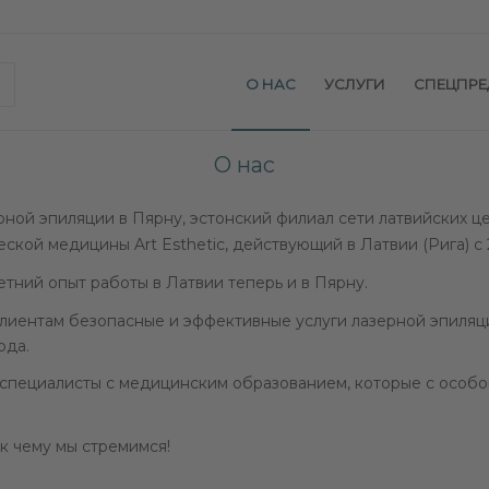
О НАС
УСЛУГИ
СПЕЦПР
О нас
рной эпиляции в Пярну, эстонский филиал сети латвийских ц
ской медицины Art Esthetic, действующий в Латвии (Рига) с 2
летний опыт работы в Латвии теперь и в Пярну.
лиентам безопасные и эффективные услуги лазерной эпиляц
ода.
специалисты с медицинским образованием, которые с особо
 к чему мы стремимся!