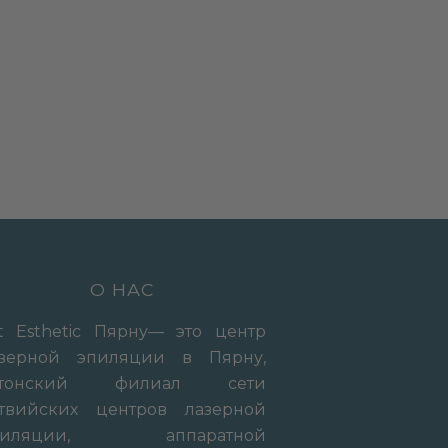
О НАС
t Esthetic Пярну— это центр
азерной эпиляции в Пярну,
стонский филиал сети
твийских центров лазерной
пиляции, аппаратной